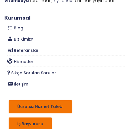
Vitamedya
tarafından,
7 yıl
önce
tarihinde yayınlandı
Kurumsal
Blog
Biz Kimiz?
Referanslar
Hizmetler
Sıkça Sorulan Sorular
İletişim
Ücretsiz Hizmet Talebi
İş Başvurusu