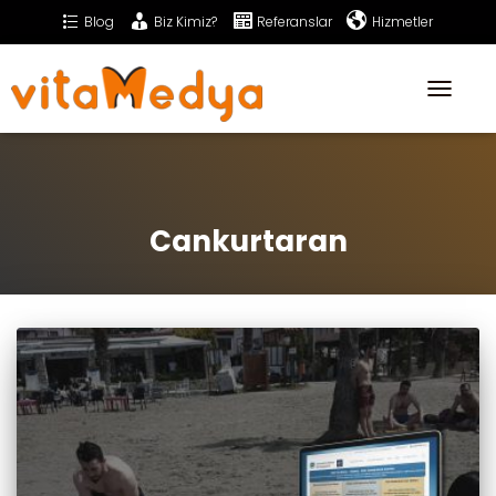
Blog
Biz Kimiz?
Referanslar
Hizmetler
Sıkça Sorulan Sorular
İletişim
Toggle
Navigati
Cankurtaran