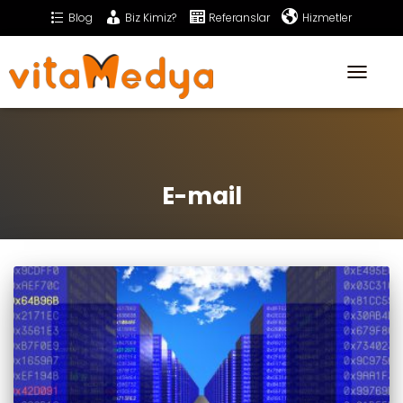
Blog
Biz Kimiz?
Referanslar
Hizmetler
Sıkça Sorulan Sorular
İletişim
Toggle
Navigati
E-mail