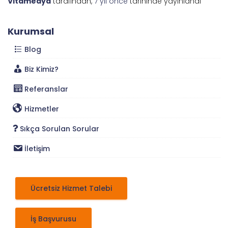
Vitamedya
tarafından,
7 yıl
önce
tarihinde yayınlandı
Kurumsal
Blog
Biz Kimiz?
Referanslar
Hizmetler
Sıkça Sorulan Sorular
İletişim
Ücretsiz Hizmet Talebi
İş Başvurusu