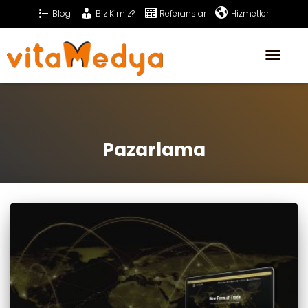
Blog
Biz Kimiz?
Referanslar
Hizmetler
Sıkça Sorulan Sorular
İletişim
Toggle
Navigati
Pazarlama