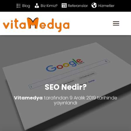
Blog
Biz Kimiz?
Referanslar
Hizmetler
Sıkça Sorulan Sorular
İletişim
T
o
g
g
l
e
N
a
v
i
g
a
SEO Nedir?
t
i
Vitamedya
tarafından
9 Aralık 2019
tarihinde
o
yayınlandı
n