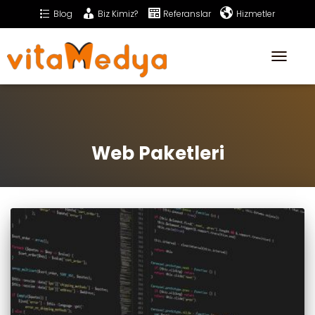
Blog
Biz Kimiz?
Referanslar
Hizmetler
Sıkça Sorulan Sorular
İletişim
Toggle
Navigati
Web Paketleri