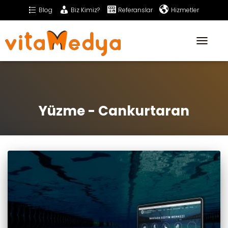
Blog
Biz Kimiz?
Referanslar
Hizmetler
Sıkça Sorulan Sorular
İletişim
Toggle
Navigati
Yüzme - Cankurtaran