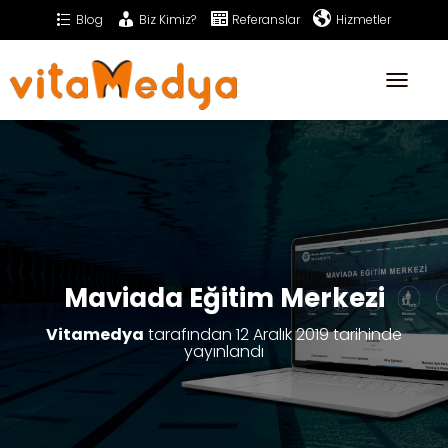
Blog
Biz Kimiz?
Referanslar
Hizmetler
Sıkça Sorulan Sorular
İletişim
T
o
g
g
l
e
N
a
v
i
g
a
Maviada Eğitim Merkezi
t
i
Vitamedya
tarafından
12 Aralık 2019
tarihinde
o
yayınlandı
n